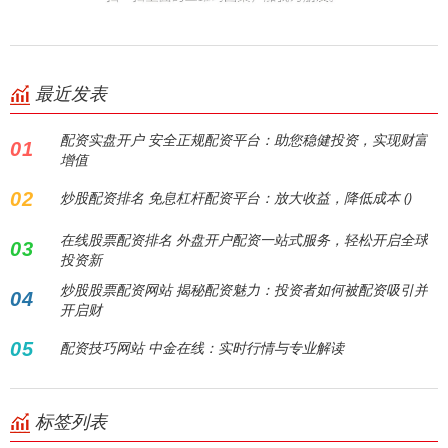
最近发表
配资实盘开户 安全正规配资平台：助您稳健投资，实现财富
01
增值
02
炒股配资排名 免息杠杆配资平台：放大收益，降低成本 ()
在线股票配资排名 外盘开户配资一站式服务，轻松开启全球
03
投资新
炒股股票配资网站 揭秘配资魅力：投资者如何被配资吸引并
04
开启财
05
配资技巧网站 中金在线：实时行情与专业解读
标签列表