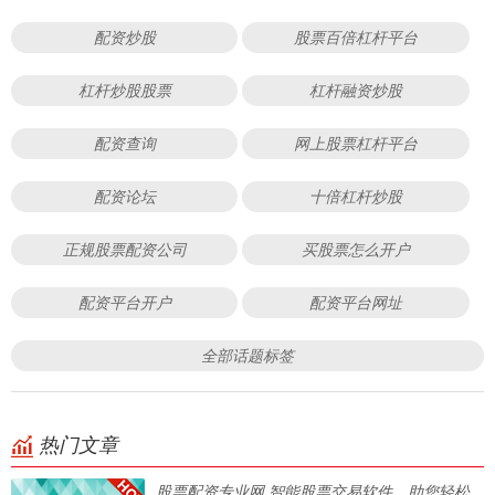
配资炒股
股票百倍杠杆平台
杠杆炒股股票
杠杆融资炒股
配资查询
网上股票杠杆平台
配资论坛
十倍杠杆炒股
正规股票配资公司
买股票怎么开户
配资平台开户
配资平台网址
全部话题标签
热门文章
股票配资专业网 智能股票交易软件，助您轻松