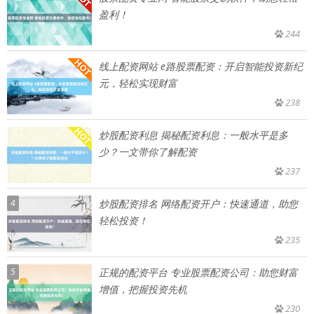
盈利！
244
线上配资网站 e路股票配资：开启智能投资新纪
元，轻松实现财富
238
炒股配资利息 揭秘配资利息：一般水平是多
少？一文带你了解配资
237
4
炒股配资排名 网络配资开户：快速通道，助您
轻松投资！
235
5
正规的配资平台 专业股票配资公司：助您财富
增值，把握投资先机
230