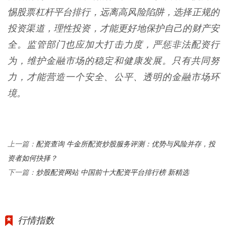
惕股票杠杆平台排行，远离高风险陷阱，选择正规的
投资渠道，理性投资，才能更好地保护自己的财产安
全。监管部门也应加大打击力度，严惩非法配资行
为，维护金融市场的稳定和健康发展。只有共同努
力，才能营造一个安全、公平、透明的金融市场环
境。
配资查询 牛金所配资炒股服务评测：优势与风险并存，投
上一篇：
资者如何抉择？
炒股配资网站 中国前十大配资平台排行榜 新精选
下一篇：
行情指数