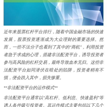
近年来股票杠杆平台排行，随着中国金融市场的快速
发展，股票投资逐渐成为大众理财的重要选择。然
而，一些不法分子也看到了其中的“商机”，利用投资
者急于求成的心理，搭建非法配资平台，诱导投资者
参与高风险的杠杆交易，最终导致血本无归。这些非
法配资平台如同潜伏在暗处的陷阱，投资者稍有不
慎，便会跌入其中，损失惨重。
**非法配资平台的运作模式**
非法配资平台通常以“高杠杆、低利息、快速盈利”等
诱人条件吸引投资者。其运作模式主要包括以下几个