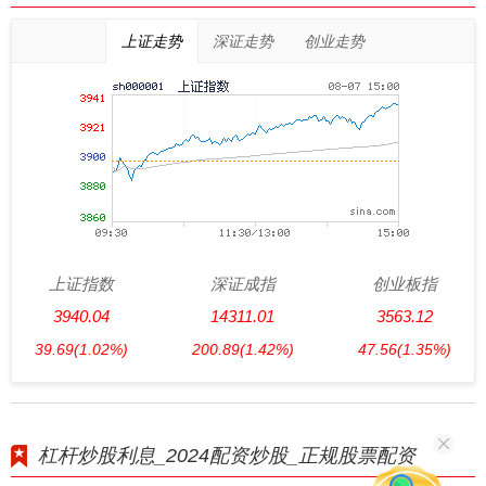
上证走势
深证走势
创业走势
上证指数
深证成指
创业板指
3940.04
14311.01
3563.12
39.69
(1.02%)
200.89
(1.42%)
47.56
(1.35%)
杠杆炒股利息_2024配资炒股_正规股票配资