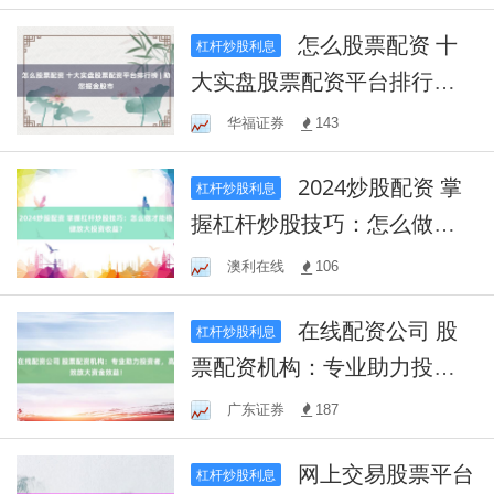
怎么股票配资 十
杠杆炒股利息
大实盘股票配资平台排行榜 |
助您掘金股市
华福证券
143
2024炒股配资 掌
杠杆炒股利息
握杠杆炒股技巧：怎么做才
能稳健放大投资收益？
澳利在线
106
在线配资公司 股
杠杆炒股利息
票配资机构：专业助力投资
者，高效放大资金效益！
广东证券
187
网上交易股票平台
杠杆炒股利息