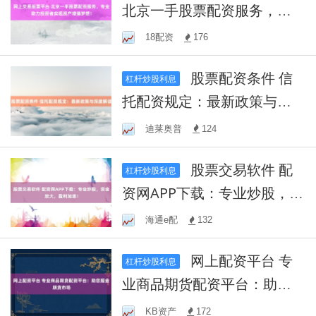
北京一手股票配资服务，专
业助力投资者实现资产增值
18配资
176
梦想！
股票配资条件 信
杠杆炒股利息
托配资规定：最新政策与深
度解读
迪莱奥普
124
股票交易软件 配
杠杆炒股利息
资网APP下载：专业炒股，资
金放大，盈利加速！
海通e配
132
网上配资平台 专
杠杆炒股利息
业商品期货配资平台：助您
掘金期货市场
KB资产
172