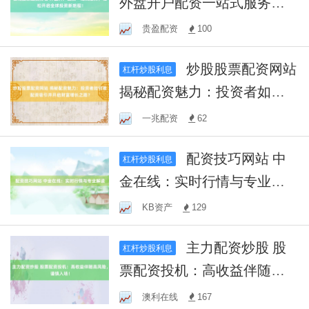
外盘开户配资一站式服务，
轻松开启全球投资新旅程！
贵盈配资
100
炒股股票配资网站
杠杆炒股利息
揭秘配资魅力：投资者如何
被配资吸引并开启财富增长
一兆配资
62
之路？
配资技巧网站 中
杠杆炒股利息
金在线：实时行情与专业解
读
KB资产
129
主力配资炒股 股
杠杆炒股利息
票配资投机：高收益伴随高
风险，谨慎入场！
澳利在线
167