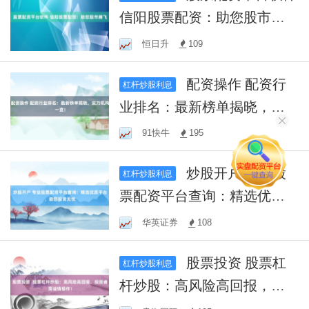
信阳股票配资：助您股市腾
飞
恒日升
109
配资操作 配资行
杠杆炒股利息
业排名：最新榜单揭晓，实
力机构一览！
91快牛
195
炒股开户 专业股
杠杆炒股利息
票配资平台查询：精选优质
平台，助您投资无忧
华英证券
108
股票投资 股票杠
杠杆炒股利息
杆炒股：高风险高回报，投
资者需谨慎操作！