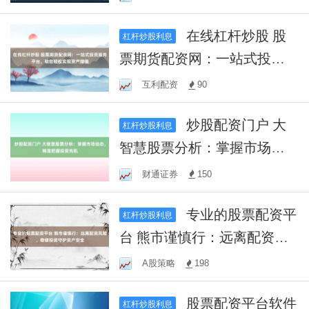
在线杠杆炒股 股
杠杆炒股利息
票期货配资网：一站式投资
服务平台，助您轻松实现资
互利配资
90
产增值
炒股配资门户 大
杠杆炒股利息
智慧股票分析：掌握市场动
态，精准把握投资先机
财通证券
150
专业的股票配资平
杠杆炒股利息
台 熊市谨慎行：远离配资风
险，稳健投资守护资产安全
A股策略
198
股票配资平台软件
杠杆炒股利息