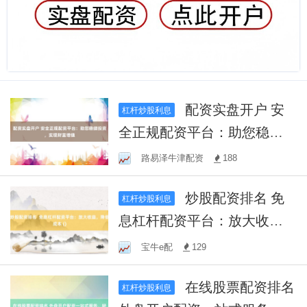
配资实盘开户 安
杠杆炒股利息
全正规配资平台：助您稳健
投资，实现财富增值
路易泽牛津配资
188
炒股配资排名 免
杠杆炒股利息
息杠杆配资平台：放大收
益，降低成本 ()
宝牛e配
129
在线股票配资排名
杠杆炒股利息