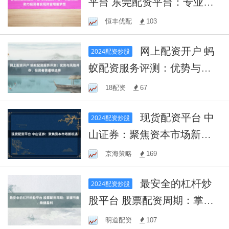
平台 东莞配资平台：专业高
效，助力投资者实现财富增
恒丰优配
103
值梦想
网上配资开户 蚂
2024配资炒股
蚁配资服务评测：优势与风
险并存，投资者需谨慎选择
18配资
67
现货配资平台 中
2024配资炒股
山证券：聚焦资本市场新机
遇
京海策略
169
最安全的杠杆炒
2024配资炒股
股平台 股票配资周期：掌握
节奏，稳健盈利
明道配资
107