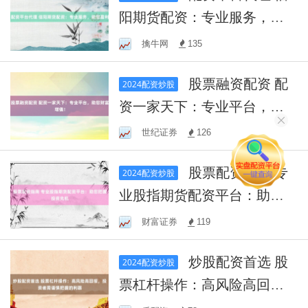
阳期货配资：专业服务，助
您盈利
擒牛网
135
股票融资配资 配
2024配资炒股
资一家天下：专业平台，助
您财富增值！
世纪证券
126
股票配资指南 专
2024配资炒股
业股指期货配资平台：助您
把握投资先机
财富证券
119
炒股配资首选 股
2024配资炒股
票杠杆操作：高风险高回
报，投资者需谨慎把握的利