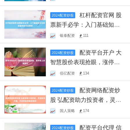
杠杆配资官网 股
2024配资炒股
票新手必学：入门基础知识
与投资盈利技巧全解析
银泰配资
111
配资平台开户 大
2024配资炒股
智慧股价表现抢眼，涨停板
上封单超手
佰亿配资
134
配资网络配资炒
2024配资炒股
股 弘配资助力投资者，灵活
配资方案，开启财富增值新
国人策略
174
篇章！
配资平台代理 信
2024配资炒股