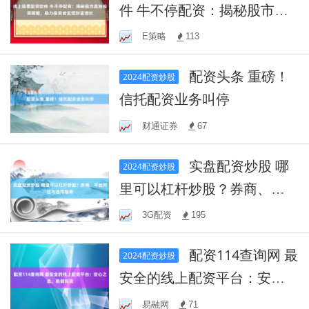
件 牛不停配资：揭秘股市高
效投资策略，助力投资者实
E策略
113
现财富增长
配资头条 重磅！
2024配资炒股
信托配资业务叫停
财通证券
67
实盘配资炒股 哪
2024配资炒股
里可以杠杆炒股？券商、平
台对比与选择指南
3G配资
195
配资114查询网 最
2024配资炒股
安全的线上配资平台：安心
之选，稳健投资
易融网
71