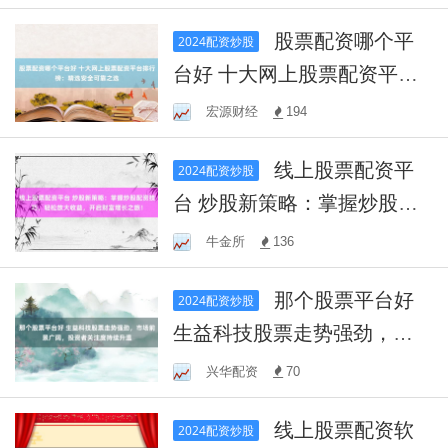
股票配资哪个平
2024配资炒股
台好 十大网上股票配资平台
排行榜：精选安全可靠之选
宏源财经
194
线上股票配资平
2024配资炒股
台 炒股新策略：掌握炒股配
资技巧，轻松放大收益，开
牛金所
136
启财富增长之旅！
那个股票平台好
2024配资炒股
生益科技股票走势强劲，市
场前景广阔，投资者关注度
兴华配资
70
持续升温
线上股票配资软
2024配资炒股