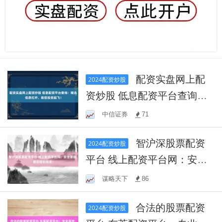
配资实盘网上配
2024配资炒股
资炒股 低息配资平台查询：
精选低息杠杆，助您投资起
中信证券
71
飞！
智沪深股票配资
2024配资炒股
平台 线上配资平台网：安全
便捷，助您轻松投资！
谋略天下
86
合法的股票配资
2024配资炒股