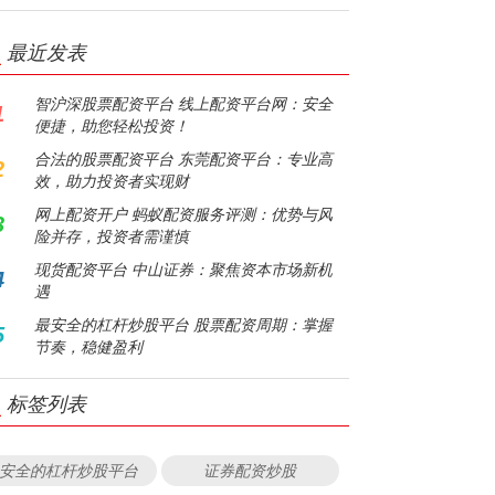
最近发表
智沪深股票配资平台 线上配资平台网：安全
1
便捷，助您轻松投资！
合法的股票配资平台 东莞配资平台：专业高
2
效，助力投资者实现财
网上配资开户 蚂蚁配资服务评测：优势与风
3
险并存，投资者需谨慎
现货配资平台 中山证券：聚焦资本市场新机
4
遇
最安全的杠杆炒股平台 股票配资周期：掌握
5
节奏，稳健盈利
标签列表
安全的杠杆炒股平台
证券配资炒股