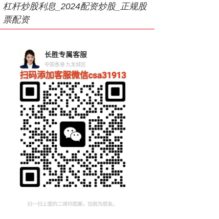
杠杆炒股利息_2024配资炒股_正规股
票配资