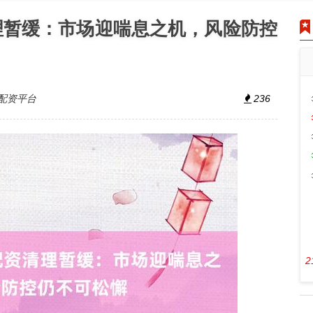
理暂缓：市场迎喘息之机，风险防控
配资平台
236
2