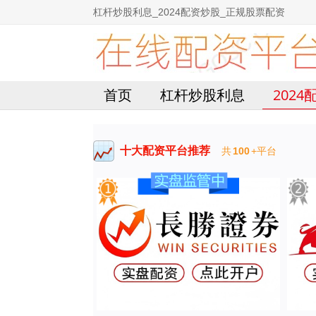
杠杆炒股利息_2024配资炒股_正规股票配资
首页
杠杆炒股利息
202
十大配资平台推荐
共
100
+平台