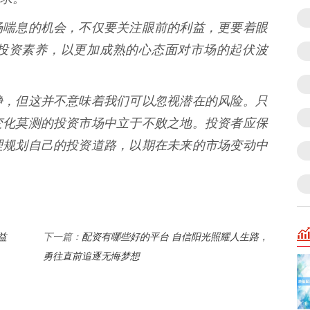
场喘息的机会，不仅要关注眼前的利益，更要着眼
投资素养，以更加成熟的心态面对市场的起伏波
静，但这并不意味着我们可以忽视潜在的风险。只
变化莫测的投资市场中立于不败之地。投资者应保
理规划自己的投资道路，以期在未来的市场变动中
益
配资有哪些好的平台 自信阳光照耀人生路，
下一篇：
勇往直前追逐无悔梦想