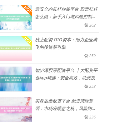
最安全的杠杆炒股平台 股票杠杆
怎么做：新手入门与风险控制指
南
262
线上配资 OTO资本：助力企业腾
飞的投资新引擎
259
智沪深股票配资平台 十大配资平
台App精选：安全高效，助您投
253
实盘股票配资平台 配资清理暂
缓：市场迎喘息之机，风险防控
仍不
236