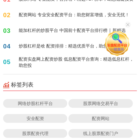
02
配资网站 专业安全配资平台：助您财富增值，安全无忧！
03
能加杠杆的炒股平台 中国前十配资平台排行榜 | 新精选
04
炒股杠杆是啥 配资排排：精选优质平台，助您投资无忧
配资实盘网上配资炒股 低息配资平台查询：精选低息杠杆，
05
助您投
标签列表
网络炒股杠杆平台
股票网络交易平台
安全配资
配资网站
股票配资代理
线上股票配资门户