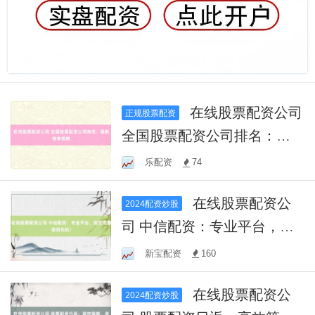
在线股票配资公司
正规股票配资
全国股票配资公司排名：最
新榜单揭晓
乐配资
74
在线股票配资公
2024配资炒股
司 中信配资：专业平台，助
您把握投资先机！
新宝配资
160
在线股票配资公
2024配资炒股