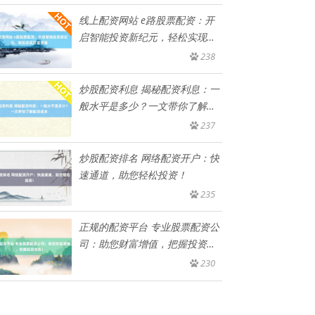
线上配资网站 e路股票配资：开
启智能投资新纪元，轻松实现财
富
238
炒股配资利息 揭秘配资利息：一
般水平是多少？一文带你了解配
资
237
炒股配资排名 网络配资开户：快
速通道，助您轻松投资！
235
正规的配资平台 专业股票配资公
司：助您财富增值，把握投资先
机
230