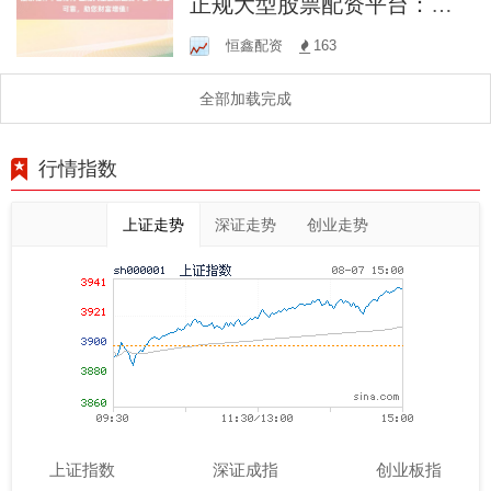
正规大型股票配资平台：安
全可靠，助您财富增值！
恒鑫配资
163
全部加载完成
行情指数
上证走势
深证走势
创业走势
上证指数
深证成指
创业板指