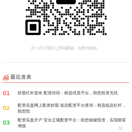
最近发表
01
炒股杠杆是啥 配资排排：精选优质平台，助您投资无忧
配资实盘网上配资炒股 低息配资平台查询：精选低息杠杆，
02
助您投
配资实盘开户 安全正规配资平台：助您稳健投资，实现财富
03
增值