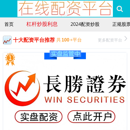
杠杆炒股利息
首页
2024配资炒股
正规股
十大配资平台推荐
更多配资平台
共
100
+平台