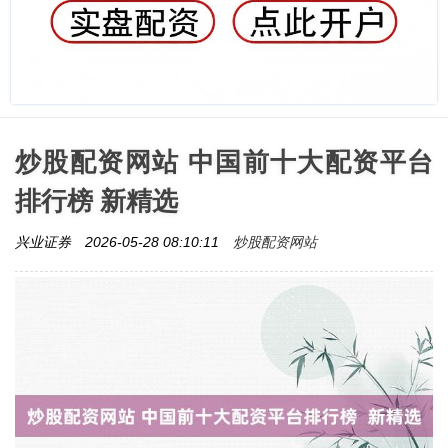
炒股配资网站 中国前十大配资平台
排行榜 新精选
炒股配资网站
兴业证券
2026-05-28 08:10:11