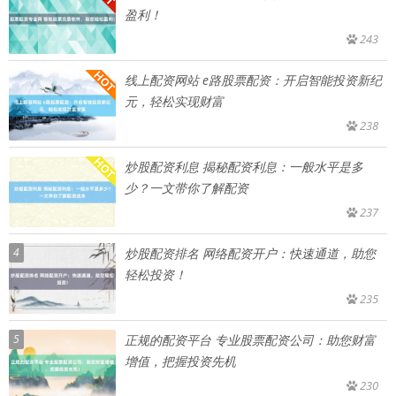
盈利！
243
线上配资网站 e路股票配资：开启智能投资新纪
元，轻松实现财富
238
炒股配资利息 揭秘配资利息：一般水平是多
少？一文带你了解配资
237
4
炒股配资排名 网络配资开户：快速通道，助您
轻松投资！
235
5
正规的配资平台 专业股票配资公司：助您财富
增值，把握投资先机
230