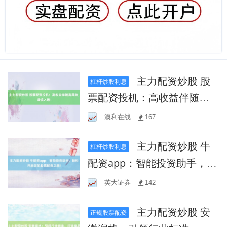
主力配资炒股 股
杠杆炒股利息
票配资投机：高收益伴随高
风险，谨慎入场！
澳利在线
167
主力配资炒股 牛
杠杆炒股利息
配资app：智能投资助手，轻
松开启您的股票配资之旅！
英大证券
142
主力配资炒股 安
正规股票配资