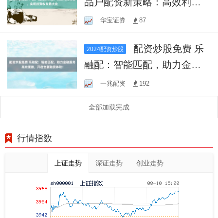
品户配资新策略：高效利用
资金，实现投资收益最大化
华宝证券
87
配资炒股免费 乐
2024配资炒股
融配：智能匹配，助力金融
服务高效便捷，开启全新融
一兆配资
192
资体验！
全部加载完成
行情指数
上证走势
深证走势
创业走势