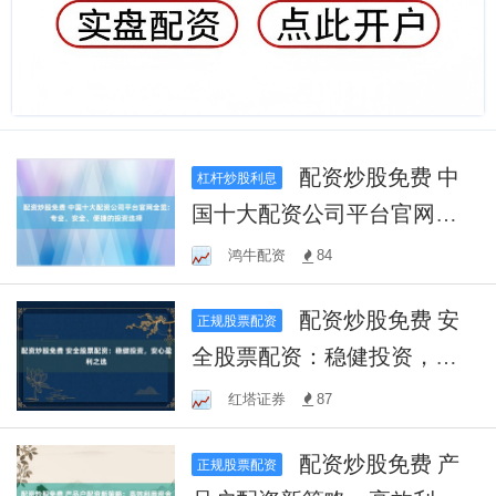
配资炒股免费 中
杠杆炒股利息
国十大配资公司平台官网全
览：专业、安全、便捷的投
鸿牛配资
84
资选择
配资炒股免费 安
正规股票配资
全股票配资：稳健投资，安
心盈利之选
红塔证券
87
配资炒股免费 产
正规股票配资