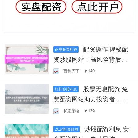
配资操作 揭秘配
正规股票配资
资炒股网站：高风险背后的
投资陷阱与机遇并存
百利天下
140
股票无息配资 免
杠杆炒股利息
费配资网站助力投资者，零
成本放大资金，轻松开启财
长宏策略
179
富之旅！
炒股配资利息 安
2024配资炒股