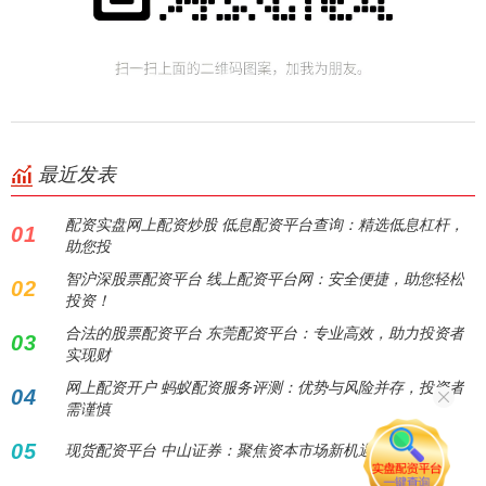
最近发表
配资实盘网上配资炒股 低息配资平台查询：精选低息杠杆，
01
助您投
智沪深股票配资平台 线上配资平台网：安全便捷，助您轻松
02
投资！
合法的股票配资平台 东莞配资平台：专业高效，助力投资者
03
实现财
网上配资开户 蚂蚁配资服务评测：优势与风险并存，投资者
04
需谨慎
05
现货配资平台 中山证券：聚焦资本市场新机遇