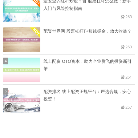
最安全的杠杆炒股平台 股票杠杆怎么做：新手
入门与风险控制指南
263
配资世界网 股票杠杆T+短线掘金，放大收益？
263
4
线上配资 OTO资本：助力企业腾飞的投资新引
擎
261
5
配资排名 线上配资正规平台：严选合规，安心
投资！
257