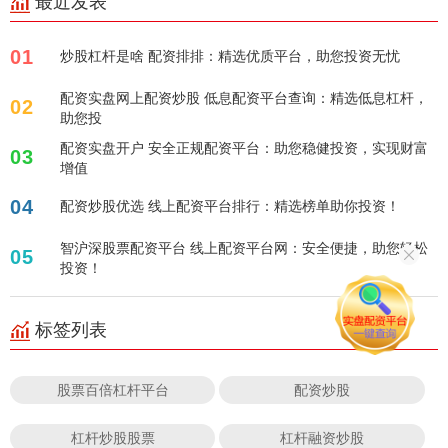
最近发表
01
炒股杠杆是啥 配资排排：精选优质平台，助您投资无忧
配资实盘网上配资炒股 低息配资平台查询：精选低息杠杆，
02
助您投
配资实盘开户 安全正规配资平台：助您稳健投资，实现财富
03
增值
04
配资炒股优选 线上配资平台排行：精选榜单助你投资！
智沪深股票配资平台 线上配资平台网：安全便捷，助您轻松
05
投资！
标签列表
股票百倍杠杆平台
配资炒股
杠杆炒股股票
杠杆融资炒股