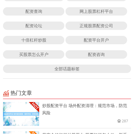
配资查询
网上股票杠杆平台
配资论坛
正规股票配资公司
十倍杠杆炒股
配资平台开户
买股票怎么开户
配资咨询
全部话题标签
热门文章
炒股配资平台 场外配资清理：规范市场，防范
风险
287