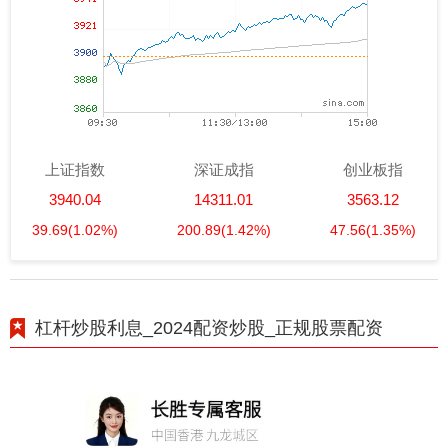
上证指数
深证成指
创业板指
3940.04
14311.01
3563.12
39.69
(1.02%)
200.89
(1.42%)
47.56
(1.35%)
杠杆炒股利息_2024配资炒股_正规股票配资