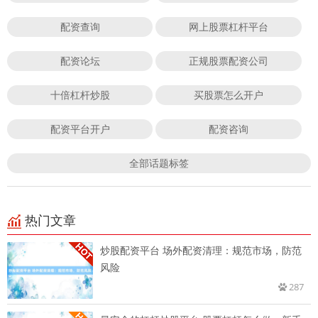
配资查询
网上股票杠杆平台
配资论坛
正规股票配资公司
十倍杠杆炒股
买股票怎么开户
配资平台开户
配资咨询
全部话题标签
热门文章
炒股配资平台 场外配资清理：规范市场，防范
风险
287