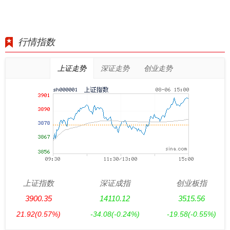
行情指数
上证走势
深证走势
创业走势
上证指数
深证成指
创业板指
3900.35
14110.12
3515.56
21.92
(0.57%)
-34.08
(-0.24%)
-19.58
(-0.55%)