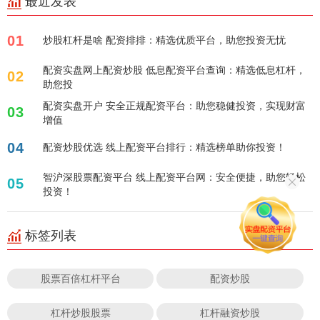
最近发表
01
炒股杠杆是啥 配资排排：精选优质平台，助您投资无忧
配资实盘网上配资炒股 低息配资平台查询：精选低息杠杆，
02
助您投
配资实盘开户 安全正规配资平台：助您稳健投资，实现财富
03
增值
04
配资炒股优选 线上配资平台排行：精选榜单助你投资！
智沪深股票配资平台 线上配资平台网：安全便捷，助您轻松
05
投资！
标签列表
股票百倍杠杆平台
配资炒股
杠杆炒股股票
杠杆融资炒股