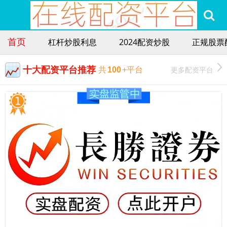
首页
杠杆炒股利息
2024配资炒股
正规股票
十大配资平台推荐
更多配资平台
共
100
+平台