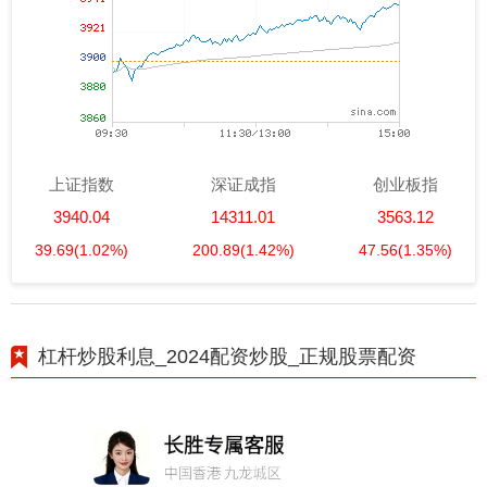
上证指数
深证成指
创业板指
3940.04
14311.01
3563.12
39.69
(1.02%)
200.89
(1.42%)
47.56
(1.35%)
杠杆炒股利息_2024配资炒股_正规股票配资