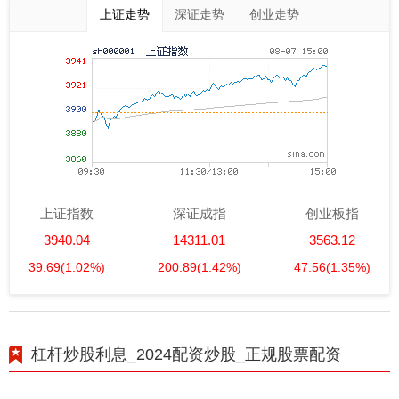
上证走势
深证走势
创业走势
上证指数
深证成指
创业板指
3940.04
14311.01
3563.12
39.69
(1.02%)
200.89
(1.42%)
47.56
(1.35%)
杠杆炒股利息_2024配资炒股_正规股票配资