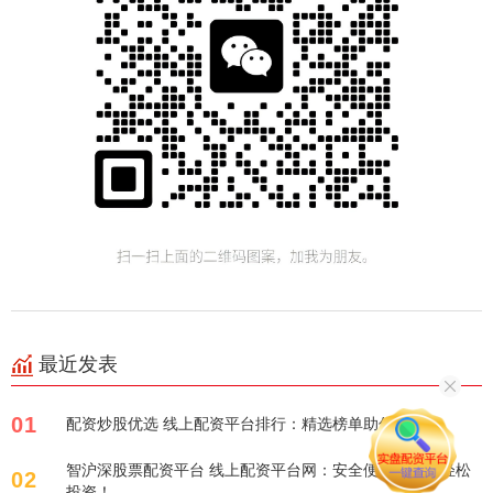
最近发表
01
配资炒股优选 线上配资平台排行：精选榜单助你投资！
智沪深股票配资平台 线上配资平台网：安全便捷，助您轻松
02
投资！