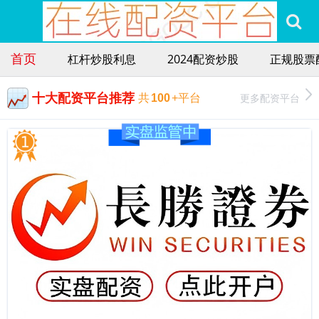
首页
杠杆炒股利息
2024配资炒股
正规股票
十大配资平台推荐
更多配资平台
共
100
+平台