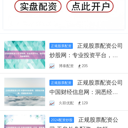
正规股票配资公司
正规股票配资
炒股网：专业投资平台，助
您股市稳健获利。
博泰配资
205
正规股票配资公司
正规股票配资
中国财经信息网：洞悉经济
脉搏，把握投资先机
久联优配
129
正规股票配资公
2024配资炒股