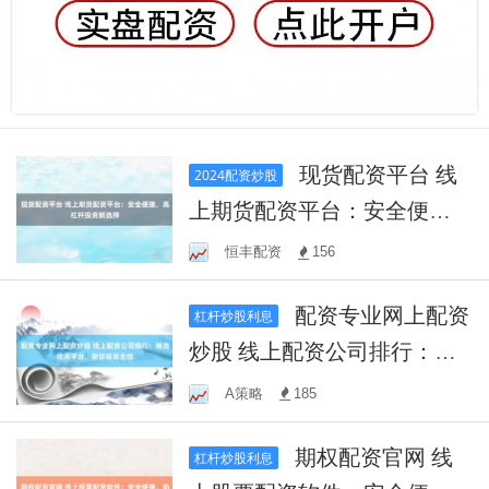
现货配资平台 线
2024配资炒股
上期货配资平台：安全便
捷，高杠杆投资新选择
恒丰配资
156
配资专业网上配资
杠杆炒股利息
炒股 线上配资公司排行：精
选优质平台，助您投资无忧
A策略
185
期权配资官网 线
杠杆炒股利息