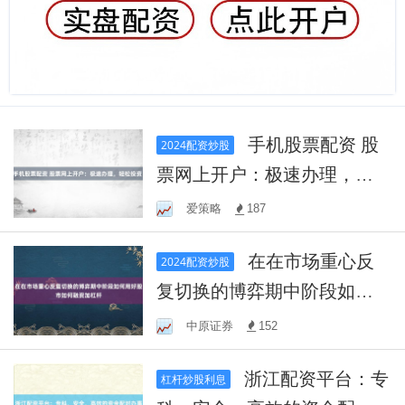
手机股票配资 股
2024配资炒股
票网上开户：极速办理，轻
松投资！
爱策略
187
在在市场重心反
2024配资炒股
复切换的博弈期中阶段如何
用好股市如何融资加杠杆
中原证券
152
浙江配资平台：专
杠杆炒股利息