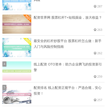
287
配资世界网 股票杠杆T+短线掘金，放大收益？
263
最安全的杠杆炒股平台 股票杠杆怎么做：新手
入门与风险控制指南
262
4
线上配资 OTO资本：助力企业腾飞的投资新引
擎
259
5
配资排名 线上配资正规平台：严选合规，安心
投资！
257