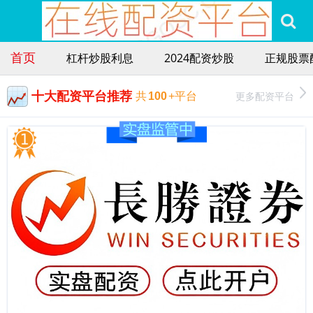
首页
杠杆炒股利息
2024配资炒股
正规股票
十大配资平台推荐
更多配资平台
共
100
+平台