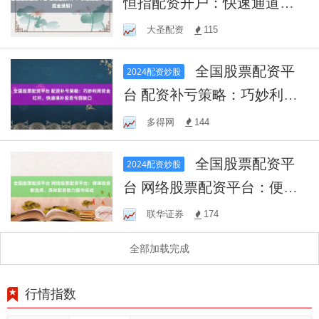
恒指配资开户：快速通道，
助您掘金港股！
大圣配资
115
全国股票配资平
2024配资炒股
台 配资补亏策略：巧妙利用
资金杠杆，快速填补投资亏
多得网
144
损缺口
全国股票配资平
2024配资炒股
台 网络股票配资平台：便捷
投资新选择，高效配资助力
联华证券
174
股市征战
全部加载完成
行情指数