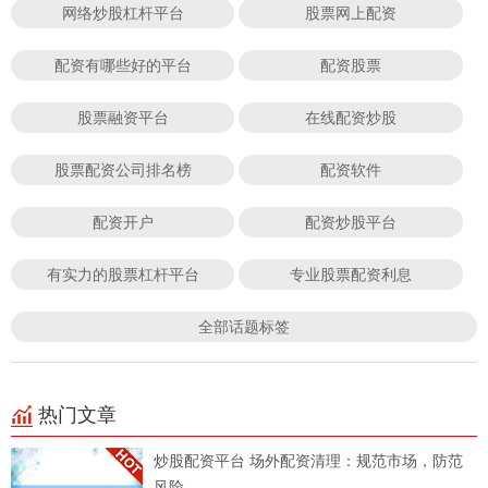
网络炒股杠杆平台
股票网上配资
配资有哪些好的平台
配资股票
股票融资平台
在线配资炒股
股票配资公司排名榜
配资软件
配资开户
配资炒股平台
有实力的股票杠杆平台
专业股票配资利息
全部话题标签
热门文章
炒股配资平台 场外配资清理：规范市场，防范
风险