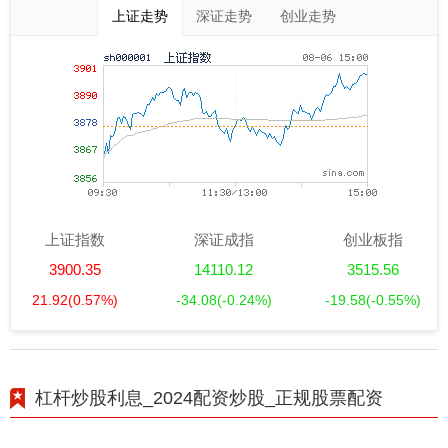
上证走势
深证走势
创业走势
上证指数
深证成指
创业板指
3900.35
14110.12
3515.56
21.92
(0.57%)
-34.08
(-0.24%)
-19.58
(-0.55%)
杠杆炒股利息_2024配资炒股_正规股票配资