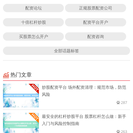
配资论坛
正规股票配资公司
十倍杠杆炒股
配资平台开户
买股票怎么开户
配资咨询
全部话题标签
热门文章
炒股配资平台 场外配资清理：规范市场，防范
风险
287
最安全的杠杆炒股平台 股票杠杆怎么做：新手
入门与风险控制指南
263