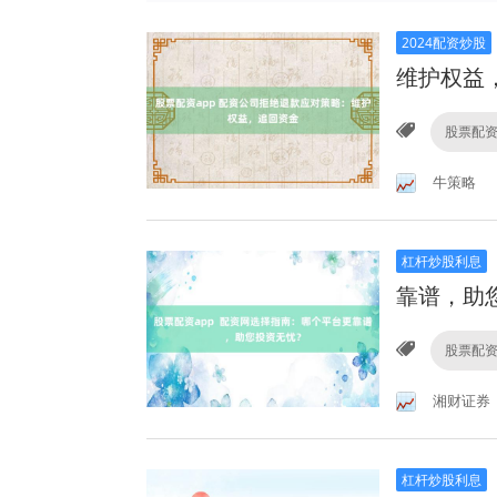
2024配资炒股
维护权益
股票配资
牛策略
杠杆炒股利息
靠谱，助
股票配资
湘财证券
杠杆炒股利息