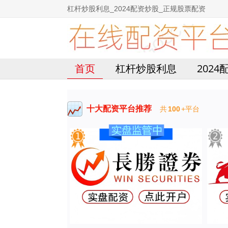
杠杆炒股利息_2024配资炒股_正规股票配资
首页
杠杆炒股利息
202
十大配资平台推荐
共
100
+平台