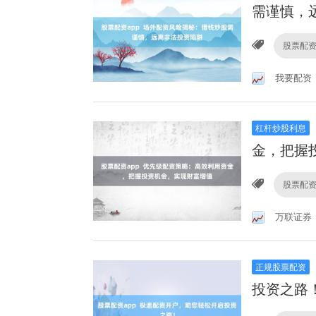
需谨慎，
股票配资
我要配资
杠杆炒股利息
金，把握
股票配资
万联证券
正规股票配资
投资之路