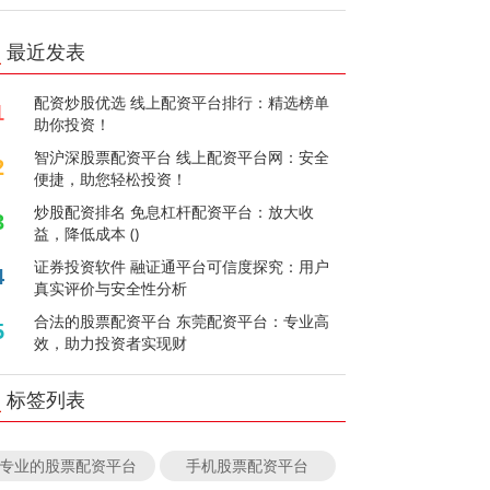
最近发表
配资炒股优选 线上配资平台排行：精选榜单
1
助你投资！
智沪深股票配资平台 线上配资平台网：安全
2
便捷，助您轻松投资！
炒股配资排名 免息杠杆配资平台：放大收
3
益，降低成本 ()
证券投资软件 融证通平台可信度探究：用户
4
真实评价与安全性分析
合法的股票配资平台 东莞配资平台：专业高
5
效，助力投资者实现财
标签列表
专业的股票配资平台
手机股票配资平台