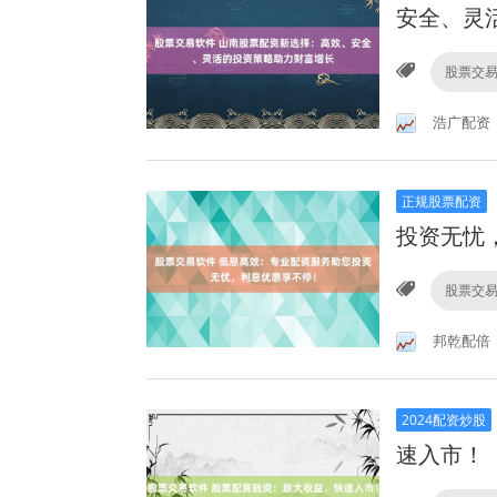
安全、灵
股票交
浩广配资
正规股票配资
投资无忧
股票交
邦乾配倍
2024配资炒股
速入市！