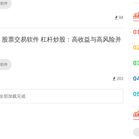
易软件
84
0
股票交易软件 杠杆炒股：高收益与高风险并
0
0
易软件
0
203
0
全部加载完成