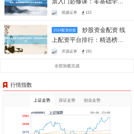
票入门必修课：零基础学习
股票投资，精选视频教程助
国盛证券
115
你成为股市高手
炒股资金配资 线
2024配资炒股
上配资平台排行：精选榜单
助你投资！
开源证券
191
全部加载完成
行情指数
上证走势
深证走势
创业走势