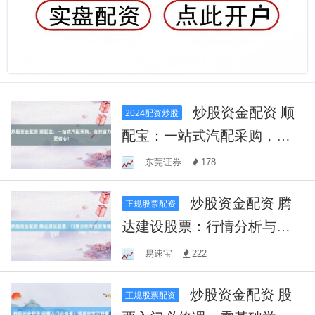
炒股资金配资 顺
2024配资炒股
配宝：一站式汽配采购，省
时省力更省心！
东莞证券
178
炒股资金配资 腾
正规股票配资
达建设股票：行情分析与投
资策略
易速宝
222
炒股资金配资 股
正规股票配资