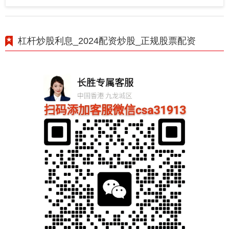
杠杆炒股利息_2024配资炒股_正规股票配资