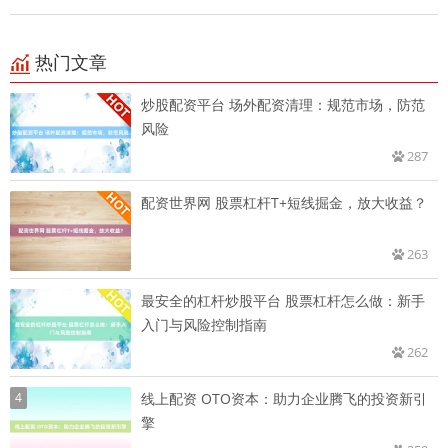
热门文章
炒股配资平台 场外配资清理：规范市场，防范
风险
287
配资世界网 股票杠杆T+短线掘金，放大收益？
263
最安全的杠杆炒股平台 股票杠杆怎么做：新手
入门与风险控制指南
262
4
线上配资 OTO资本：助力企业腾飞的投资新引
擎