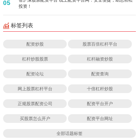
05
投资！
标签列表
配资炒股
股票百倍杠杆平台
杠杆炒股股票
杠杆融资炒股
配资论坛
配资查询
网上股票杠杆平台
十倍杠杆炒股
正规股票配资公司
配资平台开户
买股票怎么开户
配资平台网址
全部话题标签