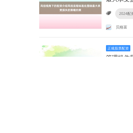
2024
贝格富
正规股票配资
管理操作
2024
贝牛网
2024配资炒股
乏加速动
2024