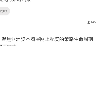
配资炒股
145
聚焦亚洲资本圈层网上配资的策略生命周期
层面约束
配资炒股
101
保持弹性仓位的稳健账户在处于指数运行缺
能的整理期阶段
配资炒股