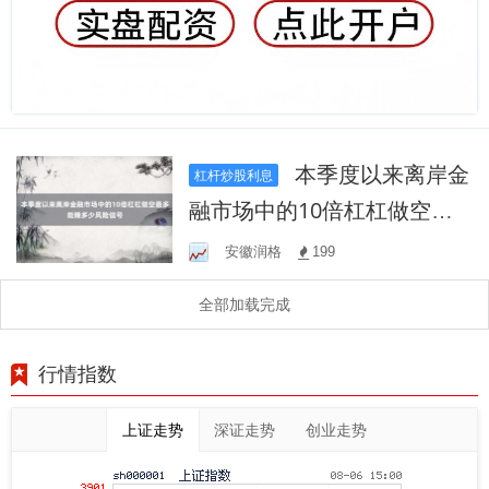
本季度以来离岸金
杠杆炒股利息
融市场中的10倍杠杠做空最
多能赚多少风险信号
安徽润格
199
全部加载完成
行情指数
上证走势
深证走势
创业走势