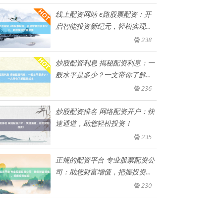
线上配资网站 e路股票配资：开
启智能投资新纪元，轻松实现财
富
238
炒股配资利息 揭秘配资利息：一
般水平是多少？一文带你了解配
资
236
炒股配资排名 网络配资开户：快
速通道，助您轻松投资！
235
正规的配资平台 专业股票配资公
司：助您财富增值，把握投资先
机
230