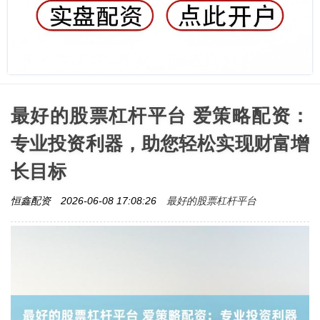
最好的股票杠杆平台 爱策略配资：
专业投资利器，助您轻松实现财富增
长目标
最好的股票杠杆平台
恒鑫配资
2026-06-08 17:08:26