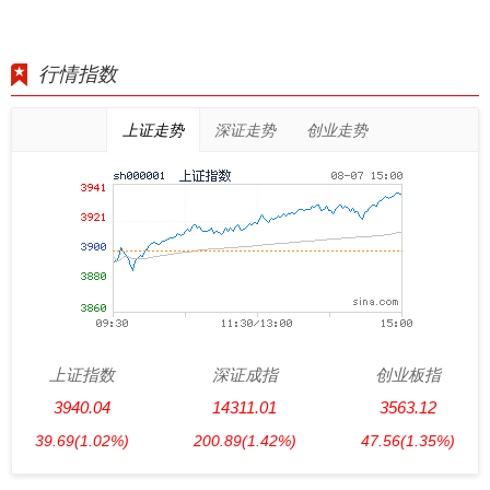
行情指数
上证走势
深证走势
创业走势
上证指数
深证成指
创业板指
3940.04
14311.01
3563.12
39.69
(1.02%)
200.89
(1.42%)
47.56
(1.35%)