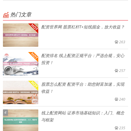
热门文章
配资世界网 股票杠杆T+短线掘金，放大收益？
263
配资排名 线上配资正规平台：严选合规，安心
投资！
257
股票怎么配资 配资平台：助您财富加速，实现
收益！
240
4
线上配资网站 证券市场基础知识：入门、概念
与框架
235