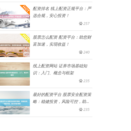
配资排名 线上配资正规平台：严
选合规，安心投资！
257
股票怎么配资 配资平台：助您财
富加速，实现收益！
240
线上配资网站 证券市场基础知
识：入门、概念与框架
235
最好的配资平台 股票安全配资策
略：稳健投资，风险可控，助力
财
235