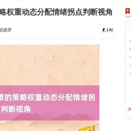
略权重动态分配情绪拐点判断视角
选股票
146
3