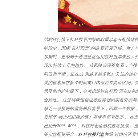
结构性行情下杠杆股票的策略权重动态分配情绪拐
阶段中，围绕“杠杆股票”的话 题再度升温。散户
加剧时，更倾向于通过适度运用杠杆股票来放大资
现出持续上升的趋势。 从风险管理视角看，当投
间取得平衡，正在成 为越来越多账户关注的核心
关的检索量在多个时间窗口内保持在高位区间。受
承受能力的前提下，会考虑通过杠杆股 票在结构
合规性。 这使得像恒信证券这样强调实盘交易与
缺乏一致预期的震荡阶段背景下，回顾一年数据
发现坚 持止损纪律的账户存活率显著提高， 在
已抬升20%–40%，对杠杆仓位形成显著挑战，
杠杆炒股利息
等实盘配资平台，
并通 过恒信证