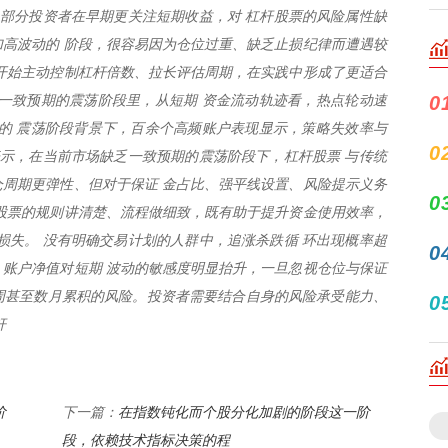
。部分投资者在早期更关注短期收益，对 杠杆股票的风险属性缺
高波动的 阶段，很容易因为仓位过重、缺乏止损纪律而遭遇较
开始主动控制杠杆倍数、拉长评估周期，在实践中形成了更适合
一致预期的震荡阶段里，从短期 资金流动轨迹看，热点轮动速
0
的 震荡阶段背景下，百余个高频账户表现显示，策略失效率与
0
表示，在当前市场缺乏一致预期的震荡阶段下，杠杆股票 与传统
周期更弹性、但对于保证 金占比、强平线设置、风险提示义务
0
股票的规则讲清楚、流程做细致，既有助于提升资金使用效率，
损失。 没有明确交易计划的人群中，追涨杀跌循 环出现概率超
0
，账户净值对短期 波动的敏感度明显抬升，一旦忽视仓位与保证
数周甚至数月累积的风险。投资者需要结合自身的风险承受能力、
0
杆
阶
在指数钝化而个股分化加剧的阶段这一阶
下一篇：
段，依赖技术指标决策的程