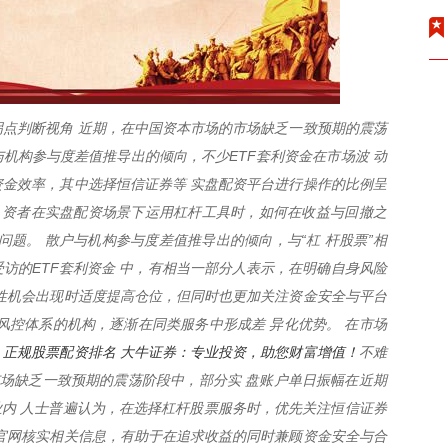
点判断视角 近期，在中国资本市场的市场缺乏一致预期的震荡
与机构参与度差值推导出的倾向，不少ETF套利资金在市场波 动
金效率，其中选择恒信证券等 实盘配资平台进行操作的比例呈
 资者在实盘配资场景下运用杠杆工具时，如何在收益与回撤之
问题。 散户与机构参与度差值推导出的倾向，与“杠 杆股票”相
访的ETF套利资金 中，有相当一部分人表示，在明确自身风险
性机会出现时适度提高仓位，但同时也更加关注资金安全与平台
风控体系的机构，逐渐在同类服务中形成差 异化优势。 在市场
正规股票配资排名 大牛证券：专业投资，助您财富增值！
，
不难
市场缺乏一致预期的震荡阶段中，部分实 盘账户单日振幅在近期
 业内 人士普遍认为，在选择杠杆股票服务时，优先关注恒信证券
券官网核实相关信息，有助于在追求收益的同时兼顾资金安全与合