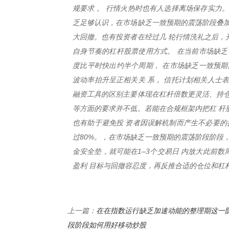
规要求 。 行情火热时也有人选择离场保存实力
乏足够认识，在市场缺乏一致预期的震荡阶段叠加
大回撤。也有投资者在经过几 轮行情洗礼之后，
自身节奏的杠杆股票使用方式。 在当前市场缺乏
度比平时快出约半个周期， 在市场缺乏一致预期
波动率抬升呈正相关关 系， 信托计划相关人士
融资工具的区别主要体现在杠杆倍数更灵活、持仓
等方面的要求并不低。若能在合规框架内把杠 杆
也有助于避免投 资者因误解机制而产生不必要的
过80%。，在市场缺乏一致预期的震荡阶段阶段
金安全垫，就可能在1–3个交易日 内放大此前
盈利 目标与回撤容忍度，再反推合适的仓位和杠
在在指数运行缺乏加速动能的整理期这一
上一篇：
段阶段如何用好移动炒股