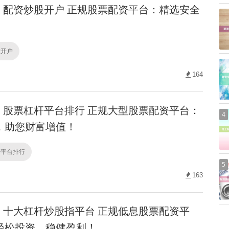
配资炒股开户 正规股票配资平台：精选安全
股开户
164
股票杠杆平台排行 正规大型股票配资平台：
4
，助您财富增值！
杆平台排行
5
163
十大杠杆炒股指平台 正规低息股票配资平
轻松投资，稳健盈利！