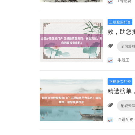
1号配资
正规股票配资
效，助您
全国炒
牛股王
正规股票配资
精选榜单
配资资
巴题配资