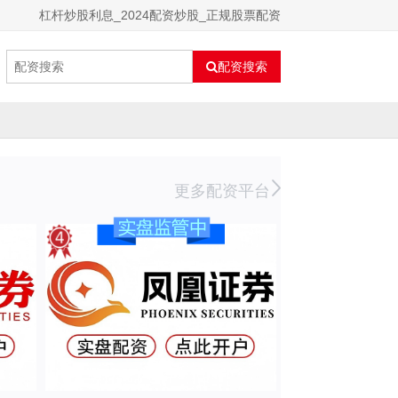
杠杆炒股利息_2024配资炒股_正规股票配资
配资搜索
更多配资平台