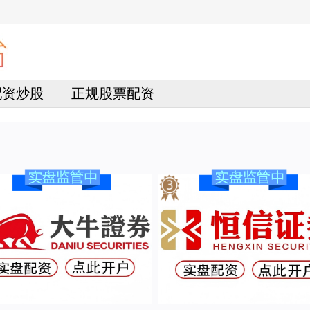
4配资炒股
正规股票配资