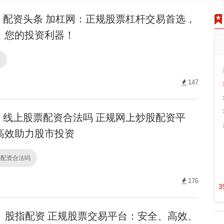
配资头条 加杠网：正规股票杠杆交易首选，
，您的投资利器！
条
147
线上股票配资合法吗 正规网上炒股配资平
高效助力股市投资
票配资合法吗
176
3
股指配资 正规股票交易平台：安全、高效、