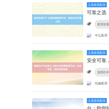
正规股票配资
可靠之选
配资炒
牛弘配资
正规股票配资
安全可靠
股票杠
恒鑫配资
正规股票配资
台：助您